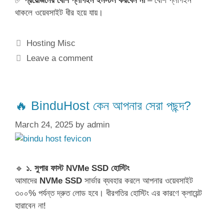
✅
প্রয়োজনের বেশি প্লাগইন ইনস্টল করবেন না
– বেশি প্লাগইন
থাকলে ওয়েবসাইট ধীর হয়ে যায়।
Categories
Hosting Misc
Leave a comment
🔥 BinduHost কেন আপনার সেরা পছন্দ?
March 24, 2025
by
admin
🔹
১. সুপার ফাস্ট NVMe SSD হোস্টিং
আমাদের
NVMe SSD
সার্ভার ব্যবহার করলে আপনার ওয়েবসাইট
৩০০% পর্যন্ত দ্রুত লোড হবে। ধীরগতির হোস্টিং এর কারণে ক্লায়েন্ট
হারাবেন না!