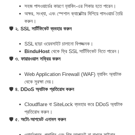
সহজ পাসওয়ার্ডের কারণে হ্যাকিং-এর শিকার হতে পারেন।
অক্ষর, সংখ্যা, এবং স্পেশাল ক্যারেক্টার মিশিয়ে পাসওয়ার্ড তৈরি
করুন।
🛡
২. SSL সার্টিফিকেট ব্যবহার করুন
SSL ছাড়া ওয়েবসাইট চালানো বিপজ্জনক।
BinduHost
থেকে ফ্রি SSL সার্টিফিকেট নিতে পারেন।
🛡
৩. ফায়ারওয়াল সক্রিয় করুন
Web Application Firewall (WAF) হ্যাকিং অ্যাটাক
থেকে সুরক্ষা দেয়।
🛡
৪. DDoS অ্যাটাক প্রতিরোধ করুন
Cloudflare বা SiteLock ব্যবহার করে DDoS অ্যাটাক
প্রতিরোধ করুন।
🛡
৫. অটো-আপডেট এনাবল করুন
ওয়ার্ডপ্রেস, প্লাগিন এবং থিম আপডেট না রাখলে সাইবার