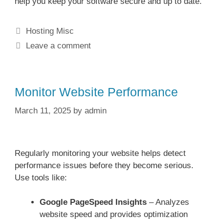
help you keep your software secure and up to date.
Categories
Hosting Misc
Leave a comment
Monitor Website Performance
March 11, 2025
by
admin
Regularly monitoring your website helps detect
performance issues before they become serious.
Use tools like:
Google PageSpeed Insights
– Analyzes
website speed and provides optimization