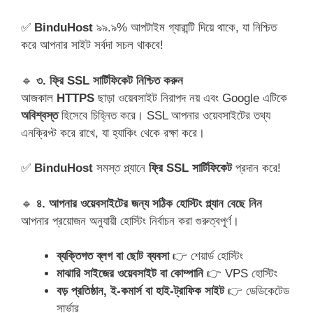
✅
BinduHost
৯৯.৯% আপটাইম গ্যারান্টি দিয়ে থাকে, যা নিশ্চিত
করে আপনার সাইট সর্বদা সচল থাকবে!
🔹
৩. ফ্রি SSL সার্টিফিকেট নিশ্চিত করুন
আজকাল
HTTPS
ছাড়া ওয়েবসাইট নিরাপদ নয় এবং Google এটিকে
অবিশ্বস্ত
হিসেবে চিহ্নিত করে। SSL আপনার ওয়েবসাইটের তথ্য
এনক্রিপ্ট করে রাখে, যা হ্যাকিং থেকে রক্ষা করে।
✅
BinduHost
সমস্ত প্ল্যানে
ফ্রি SSL সার্টিফিকেট
প্রদান করে!
🔹
৪. আপনার ওয়েবসাইটের জন্য সঠিক হোস্টিং প্ল্যান বেছে নিন
আপনার প্রয়োজন অনুযায়ী হোস্টিং নির্বাচন করা গুরুত্বপূর্ণ।
ব্যক্তিগত ব্লগ বা ছোট ব্যবসা
👉 শেয়ার্ড হোস্টিং
মাঝারি সাইজের ওয়েবসাইট বা কোম্পানি
👉 VPS হোস্টিং
বড় প্রতিষ্ঠান, ই-কমার্স বা হাই-ট্রাফিক সাইট
👉 ডেডিকেটেড
সার্ভার