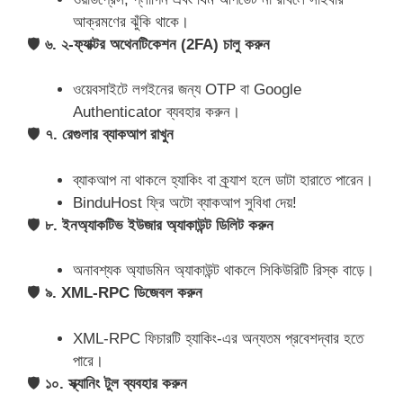
আক্রমণের ঝুঁকি থাকে।
🛡
৬. ২-ফ্যাক্টর অথেনটিকেশন (2FA) চালু করুন
ওয়েবসাইটে লগইনের জন্য OTP বা Google
Authenticator ব্যবহার করুন।
🛡
৭. রেগুলার ব্যাকআপ রাখুন
ব্যাকআপ না থাকলে হ্যাকিং বা ক্র্যাশ হলে ডাটা হারাতে পারেন।
BinduHost ফ্রি অটো ব্যাকআপ সুবিধা দেয়!
🛡
৮. ইনঅ্যাকটিভ ইউজার অ্যাকাউন্ট ডিলিট করুন
অনাবশ্যক অ্যাডমিন অ্যাকাউন্ট থাকলে সিকিউরিটি রিস্ক বাড়ে।
🛡
৯. XML-RPC ডিজেবল করুন
XML-RPC ফিচারটি হ্যাকিং-এর অন্যতম প্রবেশদ্বার হতে
পারে।
🛡
১০. স্ক্যানিং টুল ব্যবহার করুন